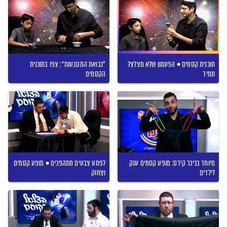
תוכנית קסמים • הפעמון שלא מצלצל
"נבואת המטבעות": צפו בתוכנית
תמיד
הקסמים
מיוחד בכיכר קידס: מופע קסמים ענק
לפתע צבעים מתהפכים • מופע קסמים
לילדים
וצחוק