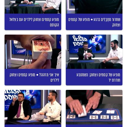
שחרור מחֲבָלִים ברגע • מופע של קסמים
מופע קסמים וצחוק לילדים עם בצלאל
וצחוק
הקוסם
מופע של קסמים וצחוק: כשמטבע
איך אני מזהה? • מופע קסמים וצחוק
חודרת יד
לילדים