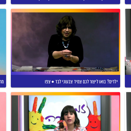
ילדים? בואו ליצור לכם צמיד צבעוני לבד • צפו
מחז